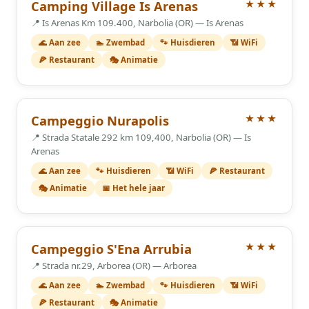
3 Sterren
Camping Village Is Arenas
★★★
📍 Is Arenas Km 109.400, Narbolia (OR) — Is Arenas
🌊 Aan zee
🏊 Zwembad
🐾 Huisdieren
📶 WiFi
🍕 Restaurant
🎭 Animatie
3 Sterren
Campeggio Nurapolis
★★★
📍 Strada Statale 292 km 109,400, Narbolia (OR) — Is
Arenas
🌊 Aan zee
🐾 Huisdieren
📶 WiFi
🍕 Restaurant
🎭 Animatie
📅 Het hele jaar
3 Sterren
Campeggio S'Ena Arrubia
★★★
📍 Strada nr.29, Arborea (OR) — Arborea
🌊 Aan zee
🏊 Zwembad
🐾 Huisdieren
📶 WiFi
🍕 Restaurant
🎭 Animatie