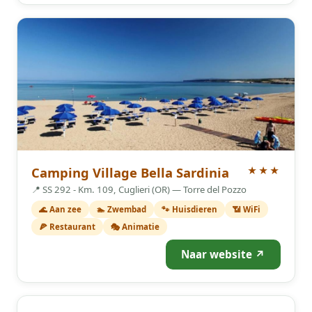
3 Sterren
Camping Village Bella Sardinia
★★★
📍 SS 292 - Km. 109, Cuglieri (OR) — Torre del Pozzo
🌊 Aan zee
🏊 Zwembad
🐾 Huisdieren
📶 WiFi
🍕 Restaurant
🎭 Animatie
Naar website ↗