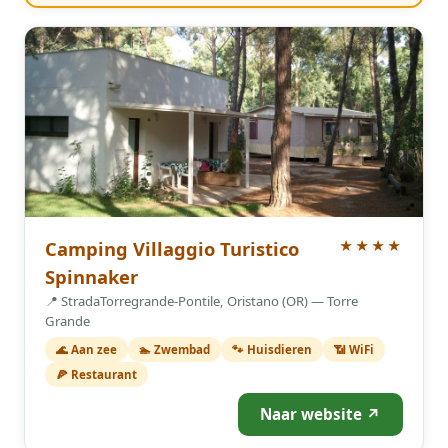
4 Sterren
Camping Villaggio Turistico
★★★★
Spinnaker
📍 StradaTorregrande-Pontile, Oristano (OR) — Torre
Grande
🌊 Aan zee
🏊 Zwembad
🐾 Huisdieren
📶 WiFi
🍕 Restaurant
Naar website ↗