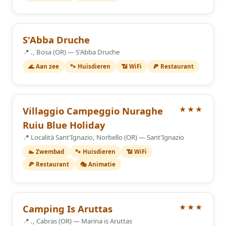
S'Abba Druche
📍 ., Bosa (OR) — S'Abba Druche
🌊 Aan zee
🐾 Huisdieren
📶 WiFi
🍕 Restaurant
3 Sterren
Villaggio Campeggio Nuraghe
★★★
Ruiu Blue Holiday
📍 Località Sant'Ignazio, Norbello (OR) — Sant'Ignazio
🏊 Zwembad
🐾 Huisdieren
📶 WiFi
🍕 Restaurant
🎭 Animatie
3 Sterren
Camping Is Aruttas
★★★
📍 ., Cabras (OR) — Marina is Aruttas