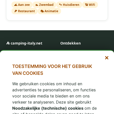
🌊 Aan zee
🏊 Zwembad
🐾 Huisdieren
📶 WiFi
🍕 Restaurant
🎭 Animatie
⛺ camping-italy.net
Ontdekken
Gids voor campings en
Alle regio's
vakantiedorpen in Italië en
Alles sluiten en afwijzen
Toeristische gebieden
Kroatië sinds 1996.
Aanbiedingen
TOESTEMMING VOOR HET GEBRUIK
Veerboten boeken
VAN COOKIES
We gebruiken cookies om inhoud en
Informatie
In het netwerk
advertenties te personaliseren, om functies
Over ons
www.camping.it
voor sociale media te bieden en om ons
Adverteren
www.villaggi.com
verkeer te analyseren. Deze site gebruikt
Privacy
Noodzakelijke (technische) cookies
adv.camping.it
om de