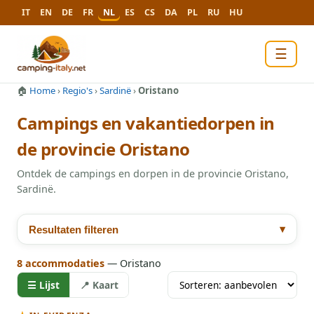
IT
EN
DE
FR
NL
ES
CS
DA
PL
RU
HU
☰
🏠
Home
›
Regio's
›
Sardinë
›
Oristano
Campings en vakantiedorpen in
de provincie Oristano
Ontdek de campings en dorpen in de provincie Oristano,
Sardinë.
▾
Resultaten filteren
8 accommodaties
— Oristano
☰
Lijst
📍
Kaart