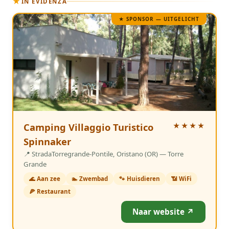
★
IN EVIDENZA
★ SPONSOR — UITGELICHT
4 Sterren
Camping Villaggio Turistico
★★★★
Spinnaker
📍 StradaTorregrande-Pontile, Oristano (OR) — Torre
Grande
🌊 Aan zee
🏊 Zwembad
🐾 Huisdieren
📶 WiFi
🍕 Restaurant
Naar website ↗