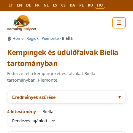
IT
EN
DE
FR
NL
ES
CS
DA
PL
RU
HU
☰
🏠
Home
›
Régiók
›
Piemonte
›
Biella
Kempingek és üdülőfalvak Biella
tartományban
Fedezze fel a kempingeket és falvakat Biella
tartományban, Piemonte.
▾
Eredmények szűrése
4 létesítmény
— Biella