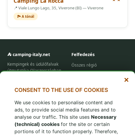
Camping La Rocca
📍 Viale Lungo Lago, 35, Viverone (BI) — Viverone
🏞️ A tónál
⛺ camping-italy.net
Felfedezés
Kempingek és üdülőfalvak
Összes régió
útmutatója Olaszországban
Turisztikai régiók
és Horvátországban 1996
Close and reject everything
Ajánlatok
óta.
Kompfoglalás
CONSENT TO THE USE OF COOKIES
We use cookies to personalise content and
Információ
A hálózatban
ads, to provide social media features and to
Rólunk
www.camping.it
analyse our traffic. This site uses
Necessary
Hirdetés
www.villaggi.com
(technical) cookies
for the site or certain
Adatvédelem
portions of it to function properly. Therefore,
adv.camping.it