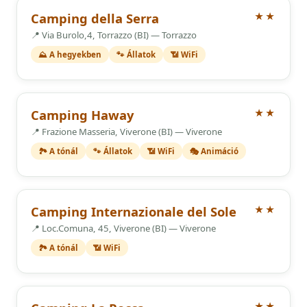
2 Csillagok
Camping della Serra
★★
📍 Via Burolo,4, Torrazzo (BI) — Torrazzo
⛰️ A hegyekben
🐾 Állatok
📶 WiFi
2 Csillagok
Camping Haway
★★
📍 Frazione Masseria, Viverone (BI) — Viverone
🏞️ A tónál
🐾 Állatok
📶 WiFi
🎭 Animáció
2 Csillagok
Camping Internazionale del Sole
★★
📍 Loc.Comuna, 45, Viverone (BI) — Viverone
🏞️ A tónál
📶 WiFi
2 Csillagok
★★