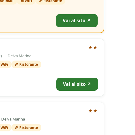
 Animali
📶 WiFi
🍕 Ristorante
Vai al sito ↗
★★
SP) — Deiva Marina
 WiFi
🍕 Ristorante
Vai al sito ↗
★★
— Deiva Marina
 WiFi
🍕 Ristorante