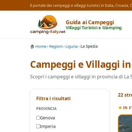
Il portale dei campeggi e villaggi turistici in Italia, Croazia
Guida ai Campeggi
Villaggi Turistici e Glamping
🏠
Home
›
Regioni
›
Liguria
›
La Spezia
Campeggi e Villaggi in
Scopri i campeggi e villaggi in provincia di La 
22 str
Filtra i risultati
★
IN 
PROVINCIA
Genova
Imperia