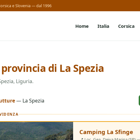
, Corsica e Slovenia — dal 1996
Home
Italia
Corsica
 provincia di La Spezia
Spezia, Liguria.
utture
— La Spezia
EVIDENZA
2 Stelle
Camping La Sfinge
📍 Loc. Gea, Deiva Marina (SP) 