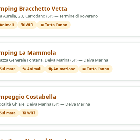
elle
mping Bracchetto Vetta
ia Aurelia, 20, Carrodano (SP) — Termine di Roverano
 Animali
📶 WiFi
📅 Tutto l'anno
elle
mping La Mammola
iazza Generale Fontana, Deiva Marina (SP) — Deiva Marina
 Sul mare
🐾 Animali
🎭 Animazione
📅 Tutto l'anno
mpeggio Costabella
ocalità Ghiare, Deiva Marina (SP) — Deiva Marina
 Sul mare
📶 WiFi