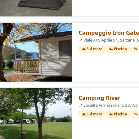
3 Stelle
Campeggio Iron Gate
📍 Viale XXV Aprile 54, Sarzana 
🌊 Sul mare
🏊 Piscina
🐾
3 Stelle
Camping River
📍 Località Armezzone n. 23, Am
🌊 Sul mare
🏊 Piscina
🐾