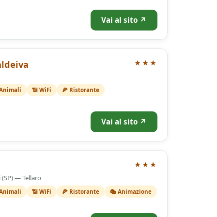
Vai al sito ↗
aldeiva
★★★
 Animali
📶 WiFi
🍕 Ristorante
Vai al sito ↗
★★★
i (SP) — Tellaro
 Animali
📶 WiFi
🍕 Ristorante
🎭 Animazione