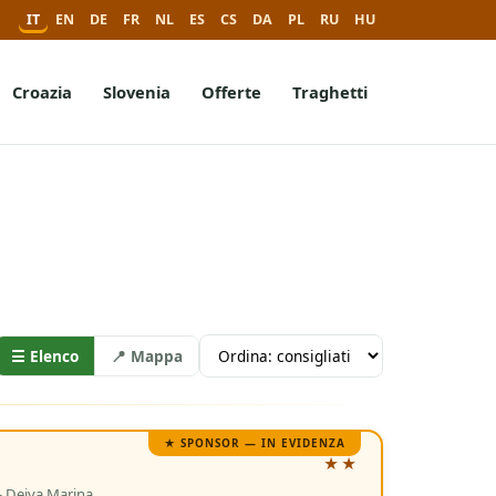
IT
EN
DE
FR
NL
ES
CS
DA
PL
RU
HU
Croazia
Slovenia
Offerte
Traghetti
☰
Elenco
📍
Mappa
★ SPONSOR — IN EVIDENZA
★★
— Deiva Marina