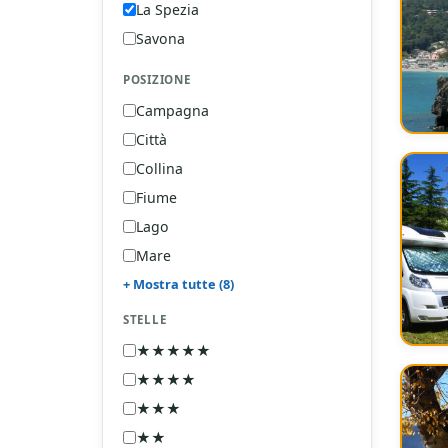
La Spezia
Savona
POSIZIONE
Campagna
Città
Collina
Fiume
Lago
Mare
+ Mostra tutte (8)
STELLE
★★★★★
5 Stelle
★★★★
4 Stelle
★★★
3 Stelle
★★
2 Stelle