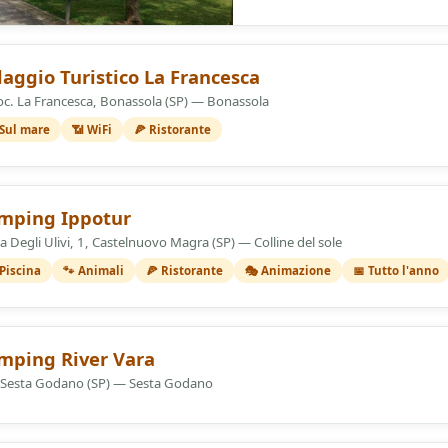
elle
laggio Turistico La Francesca
oc. La Francesca, Bonassola (SP) — Bonassola
 Sul mare
📶 WiFi
🍕 Ristorante
elle
mping Ippotur
ia Degli Ulivi, 1, Castelnuovo Magra (SP) — Colline del sole
 Piscina
🐾 Animali
🍕 Ristorante
🎭 Animazione
📅 Tutto l'anno
elle
mping River Vara
, Sesta Godano (SP) — Sesta Godano