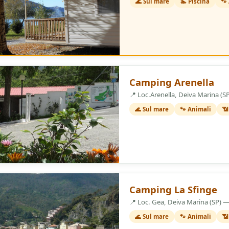
🌊 Sul mare
🏊 Piscina
🐾
2 Stelle
Camping Arenella
📍 Loc.Arenella, Deiva Marina (
🌊 Sul mare
🐾 Animali
📶
2 Stelle
Camping La Sfinge
📍 Loc. Gea, Deiva Marina (SP) 
🌊 Sul mare
🐾 Animali
📶