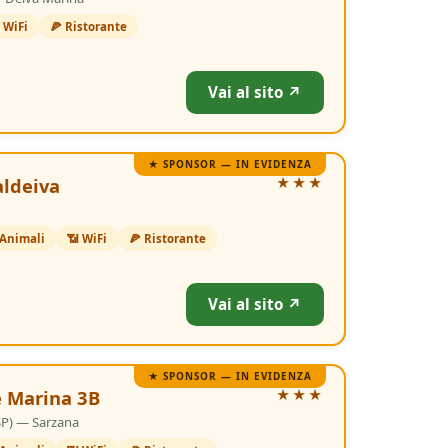
 WiFi
🍕 Ristorante
Vai al sito ↗
★ SPONSOR — IN EVIDENZA
aldeiva
★★★
 Animali
📶 WiFi
🍕 Ristorante
Vai al sito ↗
★ SPONSOR — IN EVIDENZA
 Marina 3B
★★★
(SP) — Sarzana