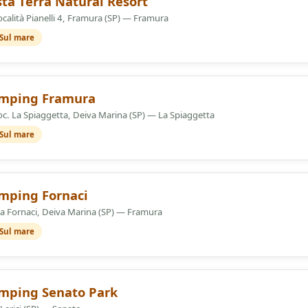
sta Terra Natural Resort
ocalità Pianelli 4, Framura (SP) — Framura
 Sul mare
elle
mping Framura
oc. La Spiaggetta, Deiva Marina (SP) — La Spiaggetta
 Sul mare
elle
mping Fornaci
ia Fornaci, Deiva Marina (SP) — Framura
 Sul mare
elle
mping Senato Park