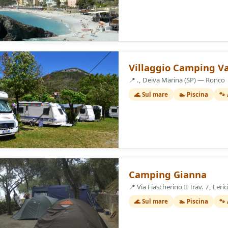
3 Stelle
Villaggio Camping V
📍 ., Deiva Marina (SP) — Ronco
🌊 Sul mare
🏊 Piscina
🐾
3 Stelle
Camping Gianna
📍 Via Fiascherino II Trav. 7, Leric
🌊 Sul mare
🏊 Piscina
🐾