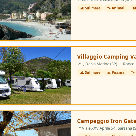
🌊 Sul mare
🐾 Animali
📶
3 Stelle
Villaggio Camping V
📍 ., Deiva Marina (SP) — Ronco
🌊 Sul mare
🏊 Piscina
🐾
3 Stelle
Campeggio Iron Gate
📍 Viale XXV Aprile 54, Sarzana 