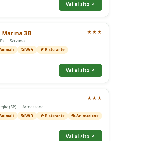
Vai al sito ↗
 Marina 3B
★★★
(SP) — Sarzana
 Animali
📶 WiFi
🍕 Ristorante
Vai al sito ↗
★★★
eglia (SP) — Armezzone
 Animali
📶 WiFi
🍕 Ristorante
🎭 Animazione
Vai al sito ↗