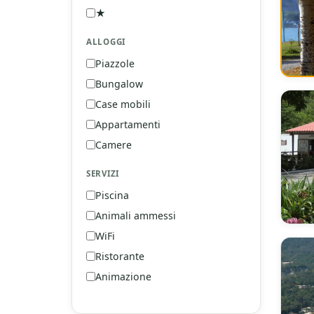
★
1 Stelle
ALLOGGI
Piazzole
Bungalow
Case mobili
Appartamenti
Camere
SERVIZI
Piscina
Animali ammessi
WiFi
Ristorante
Animazione