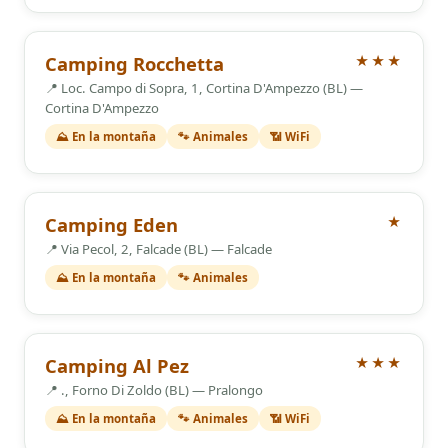
3 Estrellas
Camping Rocchetta
★★★
📍 Loc. Campo di Sopra, 1, Cortina D'Ampezzo (BL) —
Cortina D'Ampezzo
⛰️ En la montaña
🐾 Animales
📶 WiFi
1 Estrellas
Camping Eden
★
📍 Via Pecol, 2, Falcade (BL) — Falcade
⛰️ En la montaña
🐾 Animales
3 Estrellas
Camping Al Pez
★★★
📍 ., Forno Di Zoldo (BL) — Pralongo
⛰️ En la montaña
🐾 Animales
📶 WiFi