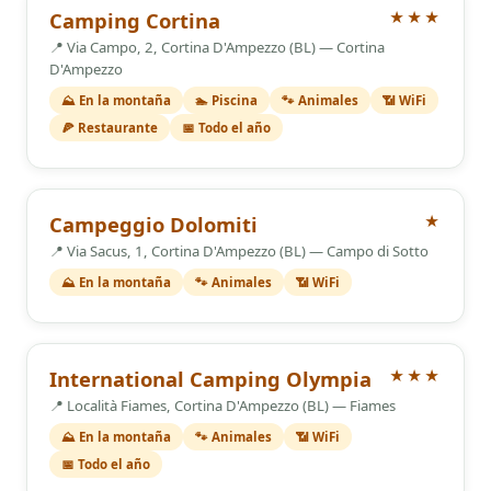
3 Estrellas
Camping Cortina
★★★
📍 Via Campo, 2, Cortina D'Ampezzo (BL) — Cortina
D'Ampezzo
⛰️ En la montaña
🏊 Piscina
🐾 Animales
📶 WiFi
🍕 Restaurante
📅 Todo el año
1 Estrellas
Campeggio Dolomiti
★
📍 Via Sacus, 1, Cortina D'Ampezzo (BL) — Campo di Sotto
⛰️ En la montaña
🐾 Animales
📶 WiFi
3 Estrellas
International Camping Olympia
★★★
📍 Località Fiames, Cortina D'Ampezzo (BL) — Fiames
⛰️ En la montaña
🐾 Animales
📶 WiFi
📅 Todo el año