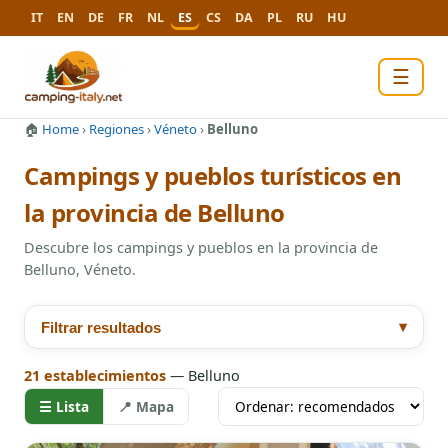
IT
EN
DE
FR
NL
ES
CS
DA
PL
RU
HU
☰
🏠
Home
›
Regiones
›
Véneto
›
Belluno
Campings y pueblos turísticos en
la provincia de Belluno
Descubre los campings y pueblos en la provincia de
Belluno, Véneto.
▾
Filtrar resultados
21 establecimientos
— Belluno
☰
Lista
📍
Mapa