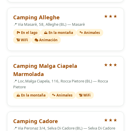
3 Estrellas
Camping Alleghe
★★★
📍 Via Masarè, 58, Alleghe (BL) — Masarè
🏞️ En el lago
⛰️ En la montaña
🐾 Animales
📶 WiFi
🎭 Animación
3 Estrellas
Camping Malga Ciapela
★★★
Marmolada
📍 Loc.Malga Ciapela, 116, Rocca Pietore (BL) — Rocca
Pietore
⛰️ En la montaña
🐾 Animales
📶 WiFi
3 Estrellas
Camping Cadore
★★★
📍 Via Peronaz 3/4, Selva Di Cadore (BL) — Selva Di Cadore