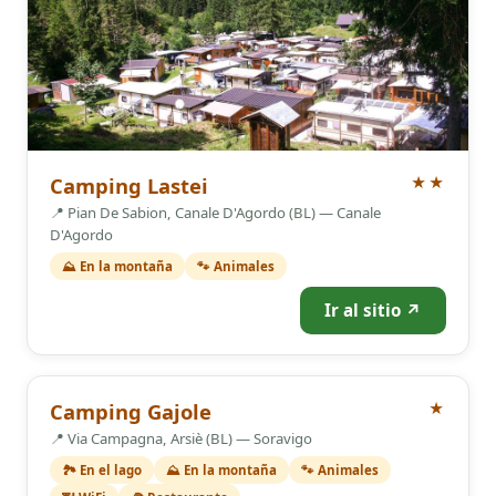
2 Estrellas
Camping Lastei
★★
📍 Pian De Sabion, Canale D'Agordo (BL) — Canale
D'Agordo
⛰️ En la montaña
🐾 Animales
Ir al sitio ↗
1 Estrellas
Camping Gajole
★
📍 Via Campagna, Arsiè (BL) — Soravigo
🏞️ En el lago
⛰️ En la montaña
🐾 Animales