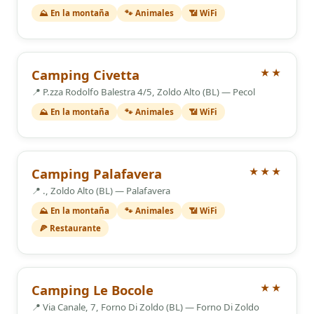
⛰️ En la montaña
🐾 Animales
📶 WiFi
2 Estrellas
Camping Civetta
★★
📍 P.zza Rodolfo Balestra 4/5, Zoldo Alto (BL) — Pecol
⛰️ En la montaña
🐾 Animales
📶 WiFi
3 Estrellas
Camping Palafavera
★★★
📍 ., Zoldo Alto (BL) — Palafavera
⛰️ En la montaña
🐾 Animales
📶 WiFi
🍕 Restaurante
2 Estrellas
Camping Le Bocole
★★
📍 Via Canale, 7, Forno Di Zoldo (BL) — Forno Di Zoldo