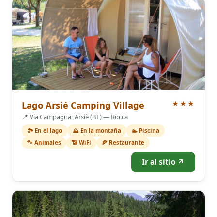
3 Estrellas
Lago Arsié Camping Village
★★★
📍 Via Campagna, Arsiè (BL) — Rocca
🏞️ En el lago
⛰️ En la montaña
🏊 Piscina
🐾 Animales
📶 WiFi
🍕 Restaurante
Ir al sitio ↗