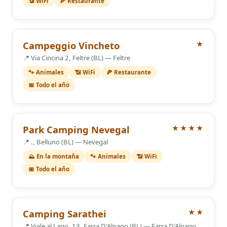
📶 WiFi
🍕 Restaurante
1 Estrellas
Campeggio Vincheto
★
📍 Via Cincina 2, Feltre (BL) — Feltre
🐾 Animales
📶 WiFi
🍕 Restaurante
📅 Todo el año
4 Estrellas
Park Camping Nevegal
★★★★
📍 ., Belluno (BL) — Nevegal
⛰️ En la montaña
🐾 Animales
📶 WiFi
📅 Todo el año
2 Estrellas
Camping Sarathei
★★
📍 Viale al Lago, 13, Farra D'Alpago (BL) — Farra D'Alpago