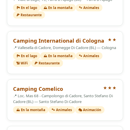
🏞️ En el lago
⛰️ En la montaña
🐾 Animales
🍕 Restaurante
2 Estrellas
Camping International di Cologna
★★
📍 Vallesella di Cadore, Domegge Di Cadore (BL) — Cologna
🏞️ En el lago
⛰️ En la montaña
🐾 Animales
📶 WiFi
🍕 Restaurante
3 Estrellas
Camping Comelico
★★★
📍 Loc. Mas 68 - Campolongo di Cadore, Santo Stefano Di
Cadore (BL) — Santo Stefano Di Cadore
⛰️ En la montaña
🐾 Animales
🎭 Animación